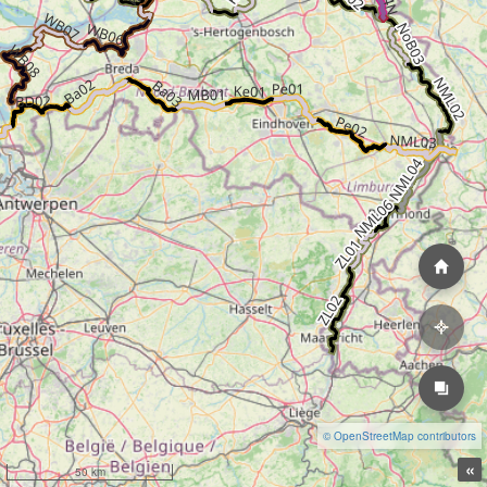
© OpenStreetMap contributors
«
50 km